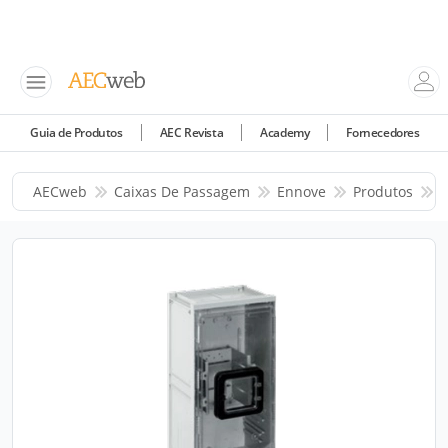
Guia de Produtos
AEC Revista
Academy
Fornecedores
AECweb
Caixas De Passagem
Ennove
Produtos
C