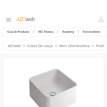
Guia de Produtos
AEC Revista
Academy
Fornecedores
AECweb
Cubas De Louça
Merc Distribuidora
Produt