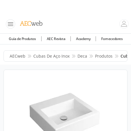
Guia de Produtos
AEC Revista
Academy
Fornecedores
AECweb
Cubas De Aço Inox
Deca
Produtos
Cuba 