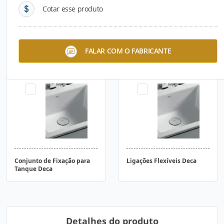
Cotar esse produto
Válvulas de Escoamento
Conjuntos para instalação
FALAR COM O FABRICANTE
Deca
do mictório Deca
Conjunto de Fixação para
Ligações Flexíveis Deca
Tanque Deca
Detalhes do produto