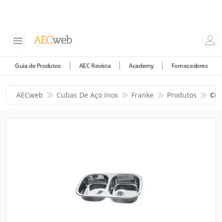
Guia de Produtos
AEC Revista
Academy
Fornecedores
AECweb
Cubas De Aço Inox
Franke
Produtos
Cub