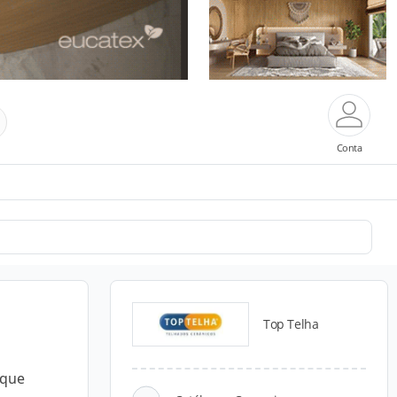
Conta
Top Telha
 que