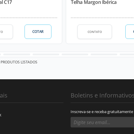
al C17
Telha Margon Ibérica
COTAR
TO
CONTATO
PRODUTOS LISTADOS
ais
Boletins e Informativo
Inscreva-se e receba gratuitamente
k