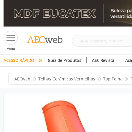
Busque
Menu
cimento,
»
tinta,
ACESSO RÁPIDO
Guia de Produtos
AEC Revista
Ac
etc
AECweb
Telhas Cerâmicas Vermelhas
Top Telha