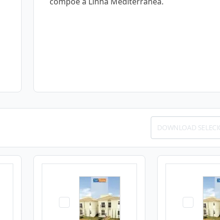
compõe a Linha Mediterrânea.
DOWNLOAD SELEC