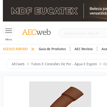
Busque
Menu
cimento,
»
tinta,
ACESSO RÁPIDO
Guia de Produtos
AEC Revista
Ac
etc
AECweb
Tubos E Conexões De Pvc - Água E Esgoto
Co