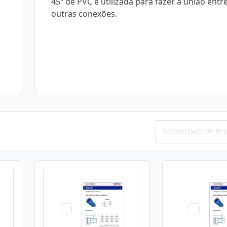
45º de PVC é utilizada para fazer a união entr
outras conexões.
DOWNLOAD SELEC