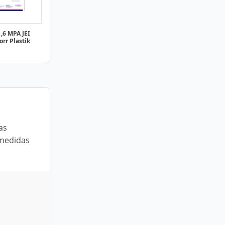
,6 MPA JEI
rr Plastik
as
 medidas