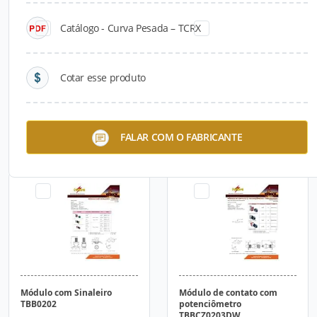
Catálogo - Curva Pesada – TCRX
Cotar esse produto
Módulo com Botão e
Módulo com Chave
FALAR COM O FABRICANTE
Sinaleiro TBB0212
TBB0203
Módulo com Sinaleiro
Módulo de contato com
TBB0202
potenciômetro
TBBCZ0203DW