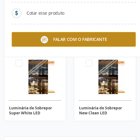
Cotar esse produto
Luminária de Sobrepor X-
Luminária de Sobrepor
FALAR COM O FABRICANTE
PRO LED
White LED
Luminária de Sobrepor
Luminária de Sobrepor
Super White LED
New Clean LED