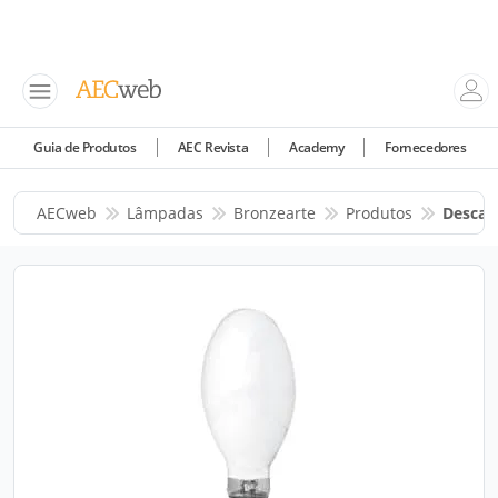
Guia de Produtos
AEC Revista
Academy
Fornecedores
AECweb
Lâmpadas
Bronzearte
Produtos
Descar