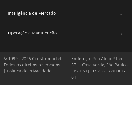
Inteligência de Mercado
Operação e Manutenção
© 1999 - 2026 Construmarket
Endereço: Rua Atílio Piffer,
Todos os direitos reservados
571 - Casa Verde, São Paulo -
|
Política de Privacidade
SP / CNPJ: 03.706.177/0001-
04