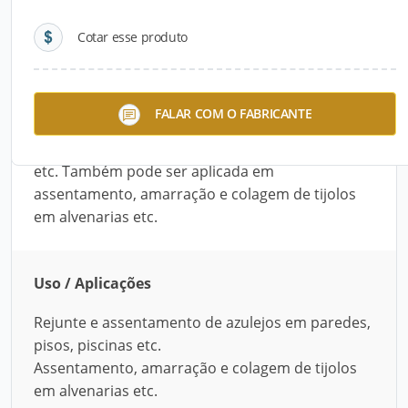
Cotar esse produto
Descrição do Produto
O Diplas Branco é uma cola à base de cimento
FALAR COM O FABRICANTE
desenvolvida pela Texsa e utilizada para rejuntar
e assentar azulejos em paredes, pisos, piscinas,
etc. Também pode ser aplicada em
assentamento, amarração e colagem de tijolos
em alvenarias etc.
Uso / Aplicações
Rejunte e assentamento de azulejos em paredes,
pisos, piscinas etc.
Assentamento, amarração e colagem de tijolos
em alvenarias etc.