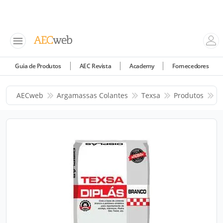
Guia de Produtos
AEC Revista
Academy
Fornecedores
AECweb
Argamassas Colantes
Texsa
Produtos
D