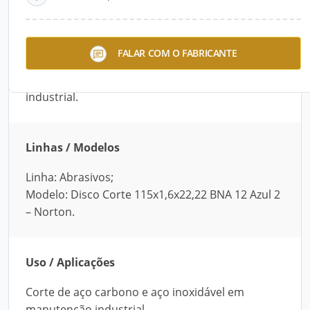
Descrição do Produto
O Disco Corte 115x1,6x22,22 BNA 12 Azul 2,
FALAR COM O FABRICANTE
fabricado pela Norton, é ideal para cortes de aço
carbono e aço inoxidável em manutenção
industrial.
Linhas / Modelos
Linha: Abrasivos;
Modelo: Disco Corte 115x1,6x22,22 BNA 12 Azul 2
– Norton.
Uso / Aplicações
Corte de aço carbono e aço inoxidável em
manutenção industrial.