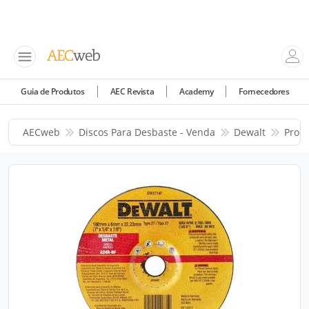
Guia de Produtos
AEC Revista
Academy
Fornecedores
AECweb
Discos Para Desbaste - Venda
Dewalt
Prod