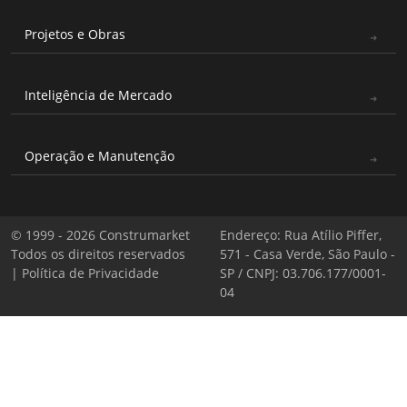
Projetos e Obras
Inteligência de Mercado
Operação e Manutenção
© 1999 - 2026 Construmarket
Endereço: Rua Atílio Piffer,
Todos os direitos reservados
571 - Casa Verde, São Paulo -
|
Política de Privacidade
SP / CNPJ: 03.706.177/0001-
04