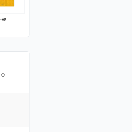
9-AR
. O