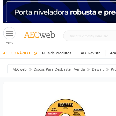
Busque
Menu
cimento,
»
tinta,
ACESSO RÁPIDO
Guia de Produtos
AEC Revista
Ac
etc
AECweb
Discos Para Desbaste - Venda
Dewalt
Pr