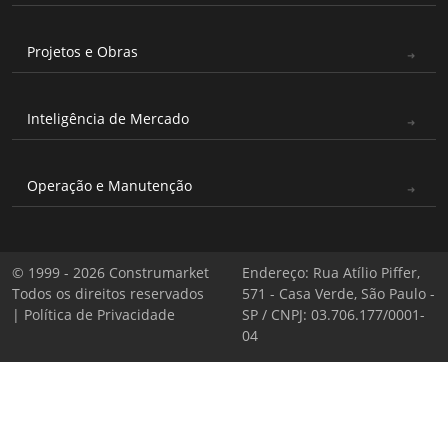
Projetos e Obras
Inteligência de Mercado
Operação e Manutenção
© 1999 - 2026 Construmarket
Endereço: Rua Atílio Piffer,
Todos os direitos reservados
571 - Casa Verde, São Paulo -
|
Política de Privacidade
SP / CNPJ: 03.706.177/0001-
04