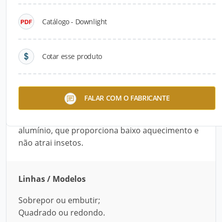
Catálogo - Downlight
Descrição do Produto
O Downlight é um painel de LED, disponível nos
Cotar esse produto
modelos de embutir e de sobrepor, quadrado ou
redondo. É ideal para ambientes internos que
necessitam de iluminação dirigida por longo
FALAR COM O FABRICANTE
período de uso. Possui drive incluso e bivolt
automático. Além disso, é produzido com
alumínio, que proporciona baixo aquecimento e
não atrai insetos.
Linhas / Modelos
Sobrepor ou embutir;
Quadrado ou redondo.