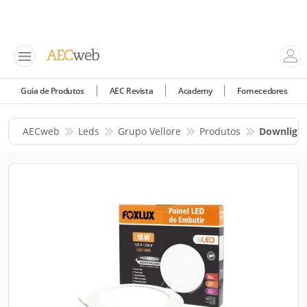
Guia de Produtos
AEC Revista
Academy
Fornecedores
AECweb
Leds
Grupo Vellore
Produtos
Downligh