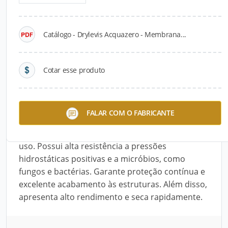
Detalhes do produto
Catálogo - Drylevis Acquazero - Membrana...
Descrição do Produto
A Drylevis Acquazero é uma membrana
Cotar esse produto
impermeabilizante superflexível para lajes de
concreto ou pré-moldadas; coberturas
inclinadas; marquises; telhados de fibrocimento,
FALAR COM O FABRICANTE
barro ou zinco; telhas ecológicas, entre outras
superfícies. É fácil de aplicar e já vem pronta para
uso. Possui alta resistência a pressões
hidrostáticas positivas e a micróbios, como
fungos e bactérias. Garante proteção contínua e
excelente acabamento às estruturas. Além disso,
apresenta alto rendimento e seca rapidamente.