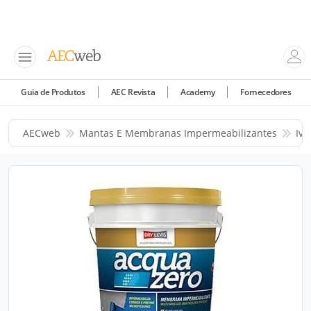
Guia de Produtos
AEC Revista
Academy
Fornecedores
AECweb
Mantas E Membranas Impermeabilizantes
Iva