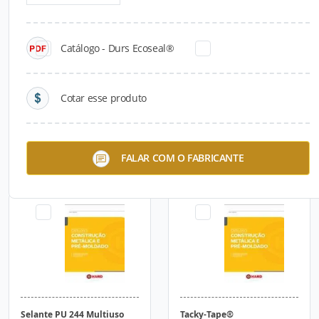
Catálogo - Durs Ecoseal®
Cotar esse produto
Selante SMP 325 Pré-
Selante SMP 340
FALAR COM O FABRICANTE
Moldado
Construção
Selante PU 244 Multiuso
Tacky-Tape®