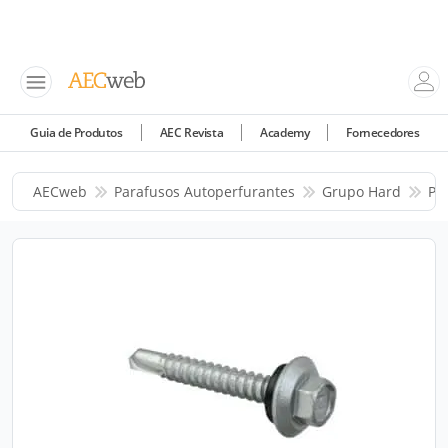
Guia de Produtos
AEC Revista
Academy
Fornecedores
AECweb
Parafusos Autoperfurantes
Grupo Hard
Pr