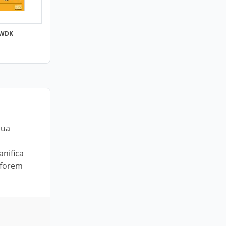
 WDK
sua
anifica
 forem