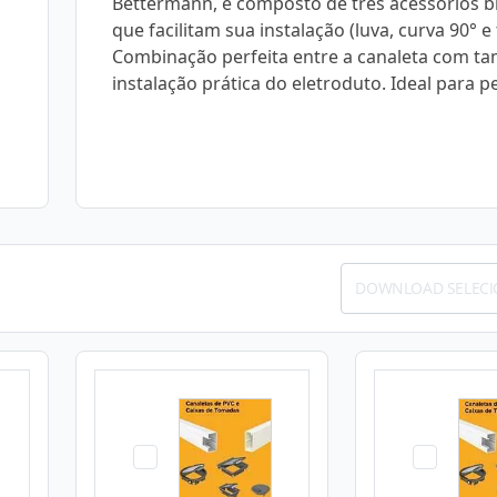
Bettermann, é composto de três acessórios b
que facilitam sua instalação (luva, curva 90° e 
Combinação perfeita entre a canaleta com ta
instalação prática do eletroduto. Ideal para 
DOWNLOAD SELEC