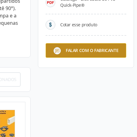
ipartidos
Quick-Pipe®
tê 90°).
mpa e a
pequenas
Cotar esse produto
FALAR COM O FABRICANTE
IONADOS