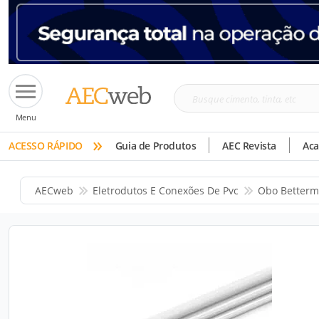
Busque
Menu
cimento,
»
tinta,
ACESSO RÁPIDO
Guia de Produtos
AEC Revista
Ac
etc
AECweb
Eletrodutos E Conexões De Pvc
Obo Better