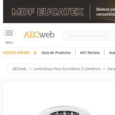
Busque
Menu
cimento,
»
tinta,
ACESSO RÁPIDO
Guia de Produtos
AEC Revista
Ac
etc
AECweb
Luminárias Para Escritórios E Comércio
Sara