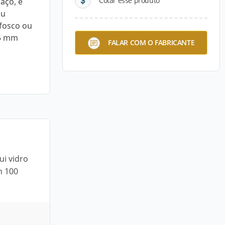
Cotar esse produto
aço, e
ou
-fosco ou
25 mm
FALAR COM O FABRICANTE
ui vidro
m 100