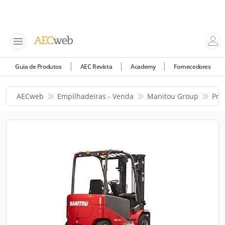
Guia de Produtos
AEC Revista
Academy
Fornecedores
AECweb
Empilhadeiras - Venda
Manitou Group
Pro