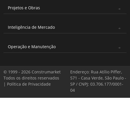
Projetos e Obras
Inteligência de Mercado
Operação e Manutenção
© 1999 - 2026 Construmarket
Endereço: Rua Atílio Piffer,
Todos os direitos reservados
571 - Casa Verde, São Paulo -
|
Política de Privacidade
SP / CNPJ: 03.706.177/0001-
04