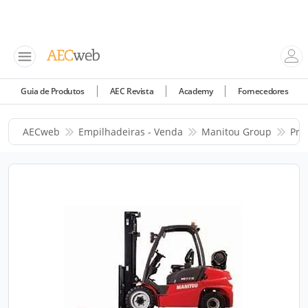
Guia de Produtos
AEC Revista
Academy
Fornecedores
AECweb
Empilhadeiras - Venda
Manitou Group
Pro