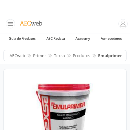
Guia de Produtos
AEC Revista
Academy
Fornecedores
AECweb
Primer
Texsa
Produtos
Emulprimer