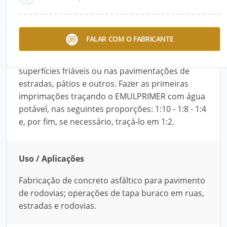
Descrição do Produto
Asfalto líquido emulsionado de característica
FALAR COM O FABRICANTE
aniônica. Perfeito para operações tapa buraco
em ruas e estradas. Apagador de poeira nas
superfícies friáveis ou nas pavimentações de
estradas, pátios e outros. Fazer as primeiras
imprimações traçando o EMULPRIMER com água
potável, nas seguintes proporções: 1:10 - 1:8 - 1:4
e, por fim, se necessário, traçá-lo em 1:2.
Uso / Aplicações
Fabricação de concreto asfáltico para pavimento
de rodovias; operações de tapa buraco em ruas,
estradas e rodovias.