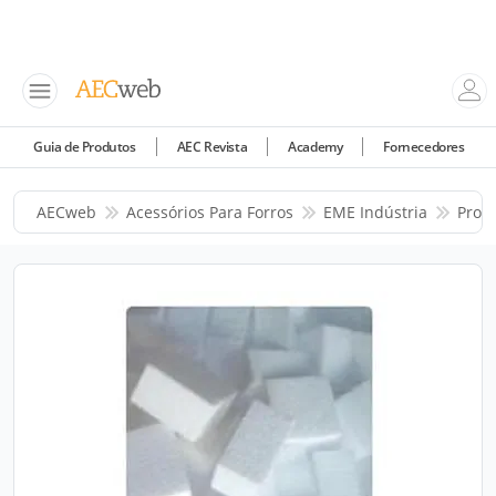
Guia de Produtos
AEC Revista
Academy
Fornecedores
AECweb
Acessórios Para Forros
EME Indústria
Prod