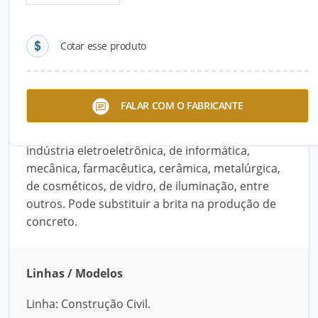
Detalhes do produto
Cotar esse produto
Descrição do Produto
O EPS em Pérolas Triturado e em Cubos,
FALAR COM O FABRICANTE
desenvolvido pela Eme, é ideal para proteção de
embalagens em vários seguimentos, como na
indústria eletroeletrônica, de informática,
mecânica, farmacêutica, cerâmica, metalúrgica,
de cosméticos, de vidro, de iluminação, entre
outros. Pode substituir a brita na produção de
concreto.
Linhas / Modelos
Linha: Construção Civil.