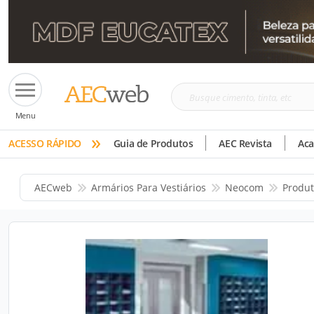
Busque
Menu
cimento,
»
tinta,
ACESSO RÁPIDO
Guia de Produtos
AEC Revista
Ac
etc
AECweb
Armários Para Vestiários
Neocom
Produt