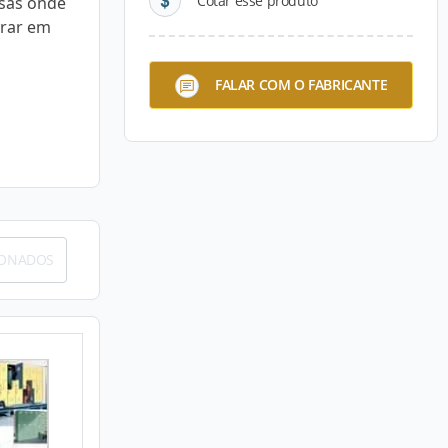
Cotar esse produto
esas onde
trar em
FALAR COM O FABRICANTE
IONADOS