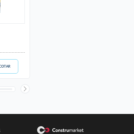
COTAR
s