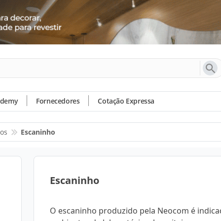
ademy
Fornecedores
Cotação Expressa
os
Escaninho
Escaninho
O escaninho produzido pela Neocom é indica