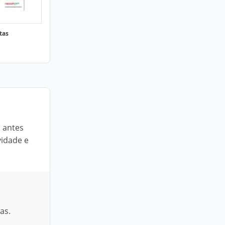
tas
a antes
vidade e
as.