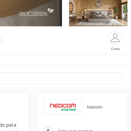
Conta
Neocom
do para