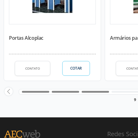
Portas Alcoplac
Armários par
COTAR
CONTATO
CONTA
9
Redes Soci