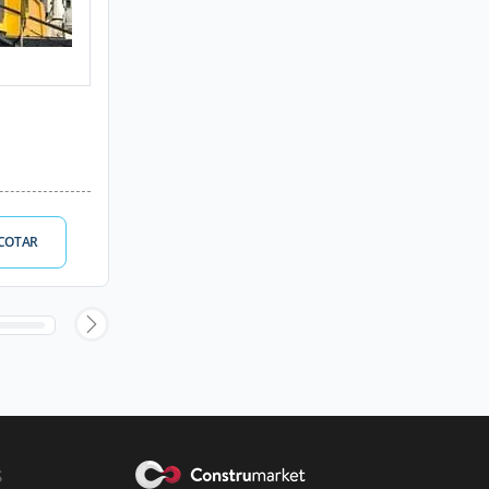
COTAR
s