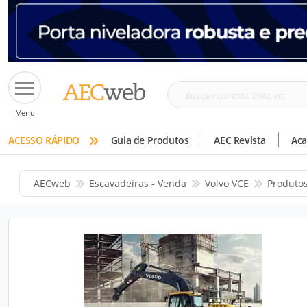
Busque
Menu
cimento,
»
tinta,
ACESSO RÁPIDO
Guia de Produtos
AEC Revista
Ac
etc
AECweb
Escavadeiras - Venda
Volvo VCE
Produto