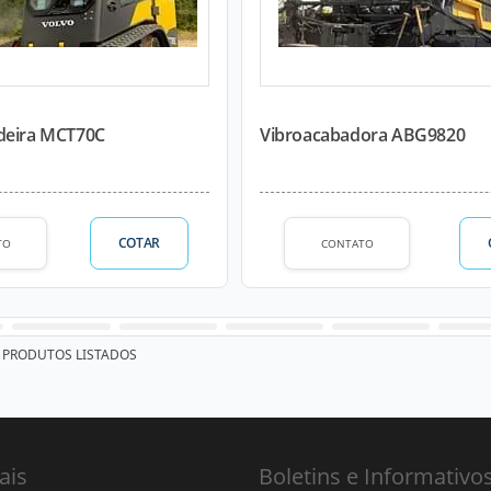
deira MCT70C
Vibroacabadora ABG9820
COTAR
TO
CONTATO
PRODUTOS LISTADOS
ais
Boletins e Informativo