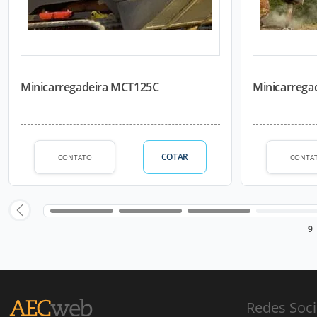
Minicarregadeira MCT125C
Minicarrega
COTAR
CONTATO
CONTA
9
Redes Soci