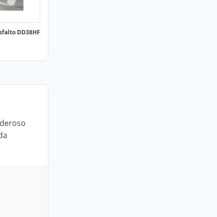
sfalto DD38HF
oderoso
da