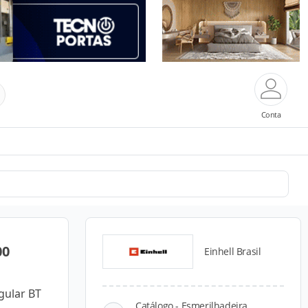
Conta
00
Einhell Brasil
gular BT
Catálogo - Esmerilhadeira