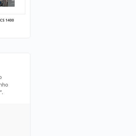
 CS 1400
o
unho
”.