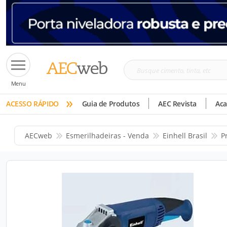
Busque
Menu
cimento,
»
tinta,
ACESSO RÁPIDO
Guia de Produtos
AEC Revista
Ac
etc
AECweb
Esmerilhadeiras - Venda
Einhell Brasil
P