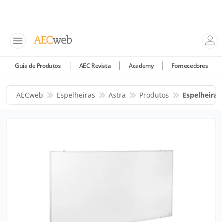
Guia de Produtos
AEC Revista
Academy
Fornecedores
AECweb
Espelheiras
Astra
Produtos
Espelheira 