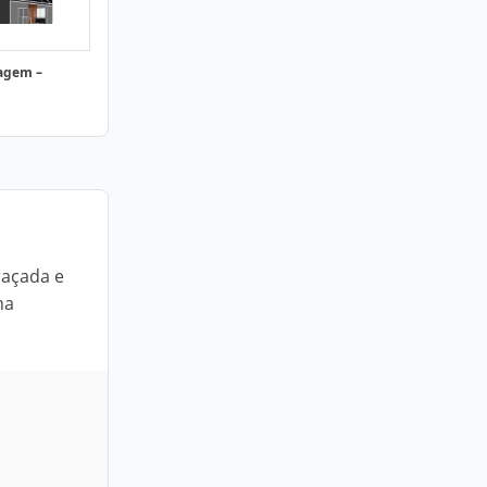
agem –
raçada e
na