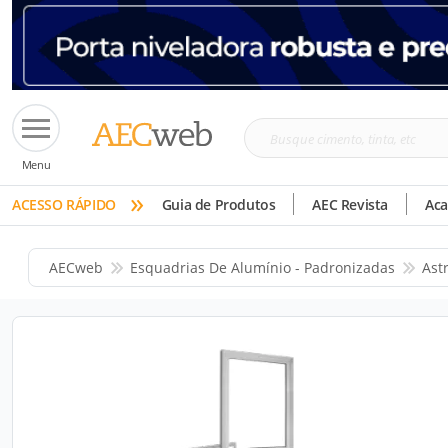
Busque
Menu
cimento,
»
tinta,
ACESSO RÁPIDO
Guia de Produtos
AEC Revista
Ac
etc
AECweb
Esquadrias De Alumínio - Padronizadas
Ast