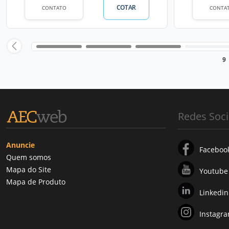
COTAR
CONTATO
CONTA
9
Redes Soci
Anuncie
Faceboo
Quem somos
Mapa do Site
Youtube
Mapa de Produto
Linkedin
Instagr