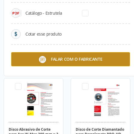
Catálogo - Estrutela
Cotar esse produto
Bit Magnético Duas Pontas
Disco Abrasivo de Corte
FALAR COM O FABRICANTE
Torque Alto 65mm Wurth
para Aço W-Max 300 mm x 3
mm x 25,4 mm Wurth
Disco Abrasivo de Corte
Disco de Corte Diamantado