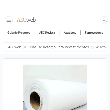
Guia de Produtos
AEC Revista
Academy
Fornecedores
AECweb
Telas De Reforço Para Revestimentos
Wurth Do