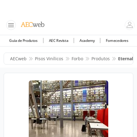
Guia de Produtos
AEC Revista
Academy
Fornecedores
AECweb
Pisos Vinílicos
Forbo
Produtos
Eternal O