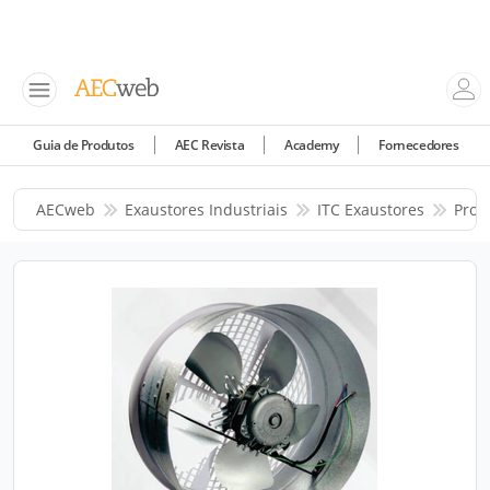
Guia de Produtos
AEC Revista
Academy
Fornecedores
AECweb
Exaustores Industriais
ITC Exaustores
Prod