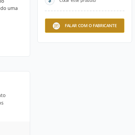
Cotar esse produto
lo
ando uma
FALAR COM O FABRICANTE
nto
os