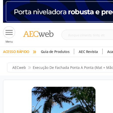
Busque
Menu
cimento,
»
tinta,
ACESSO RÁPIDO
Guia de Produtos
AEC Revista
Ac
etc
AECweb
Execução De Fachada Ponta A Ponta (mat + Mã