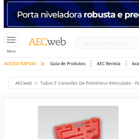
Busque
Menu
cimento,
»
tinta,
ACESSO RÁPIDO
Guia de Produtos
AEC Revista
Ac
etc
AECweb
Tubos E Conexões De Polietileno Reticulado - P