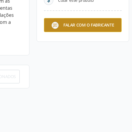
Cotar esse produto
om as
mentas
lações
com a
FALAR COM O FABRICANTE
IONADOS