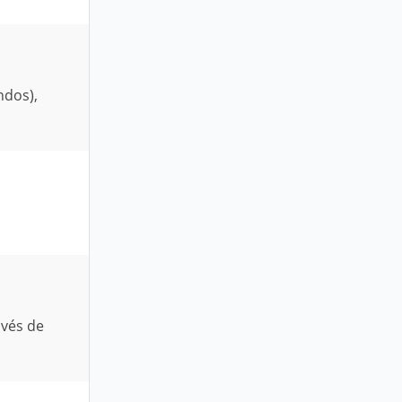
ndos),
avés de