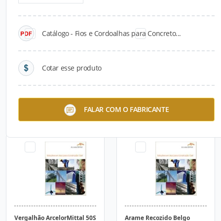
Catálogo - Fios e Cordoalhas para Concreto...
Cotar esse produto
Fios e Cordoalhas para
Arame Galvanizado
FALAR COM O FABRICANTE
Concreto Protendido
ArcelorMittal
Vergalhão ArcelorMittal 50S
Arame Recozido Belgo