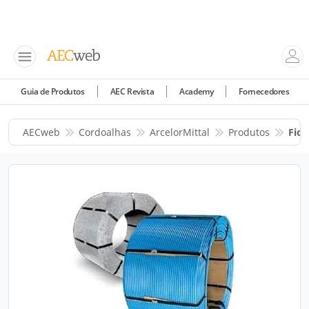
Guia de Produtos
AEC Revista
Academy
Fornecedores
AECweb
Cordoalhas
ArcelorMittal
Produtos
Fios