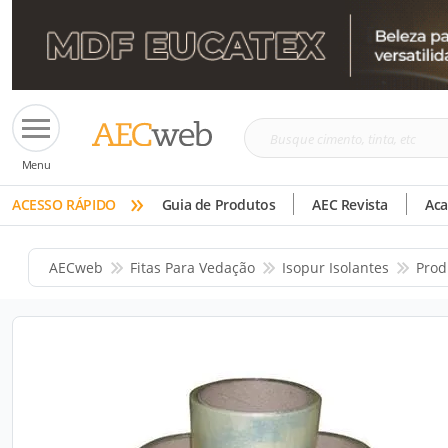
Busque
Menu
cimento,
»
tinta,
ACESSO RÁPIDO
Guia de Produtos
AEC Revista
Ac
etc
AECweb
Fitas Para Vedação
Isopur Isolantes
Prod