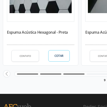
Espuma Acústica Hexagonal - Preta
Espuma Acús
COTAR
CONTATO
CONTA
9
Redes Soci