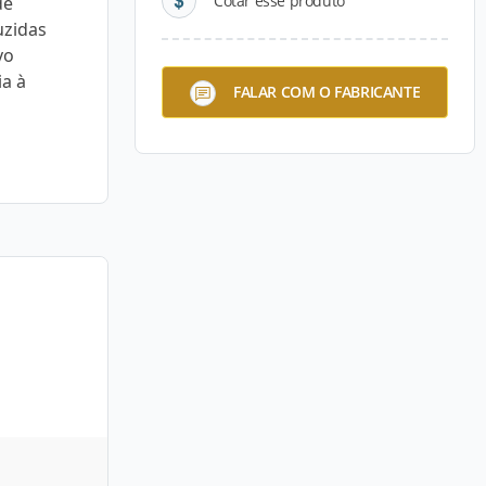
Cotar esse produto
de
uzidas
vo
ia à
FALAR COM O FABRICANTE