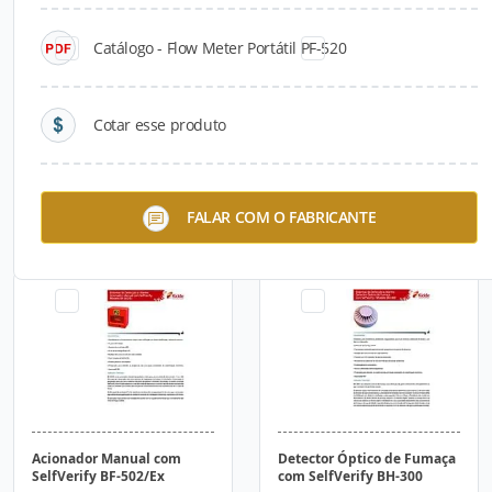
Catálogo - Flow Meter Portátil PF-520
Cotar esse produto
Acionador Manual com
Acionador Manual com
FALAR COM O FABRICANTE
SelfVerify BF-501
SelfVerify BF-502
Acionador Manual com
Detector Óptico de Fumaça
SelfVerify BF-502/Ex
com SelfVerify BH-300