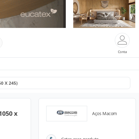
Conta
50 X 245)
1050 x
Aços Macom