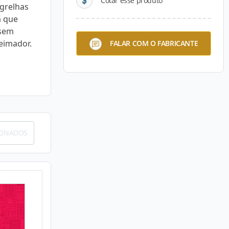
Cotar esse produto
 grelhas
a que
 sem
eimador.
FALAR COM O FABRICANTE
IONADOS