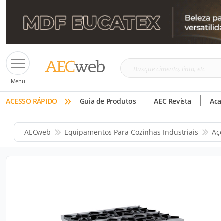
Busque
Menu
cimento,
»
tinta,
ACESSO RÁPIDO
Guia de Produtos
AEC Revista
Ac
etc
AECweb
Equipamentos Para Cozinhas Industriais
Aç