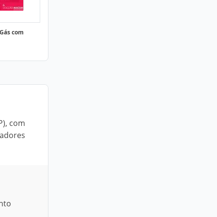
 Gás com
P), com
madores
nto