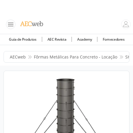
Guia de Produtos
AEC Revista
Academy
Fornecedores
AECweb
Fôrmas Metálicas Para Concreto - Locação
SH