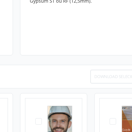
Gypsum ST ou RF (12,5mm).
DOWNLOAD SELEC