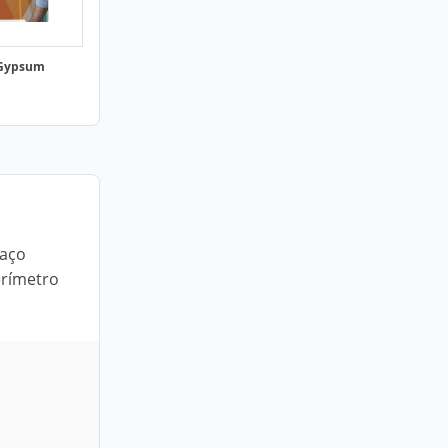
 Gypsum
 aço
erímetro