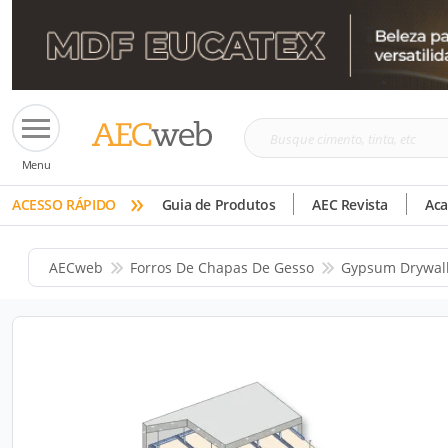
Busque
Menu
cimento,
»
tinta,
ACESSO RÁPIDO
Guia de Produtos
AEC Revista
Ac
etc
AECweb
Forros De Chapas De Gesso
Gypsum Drywal