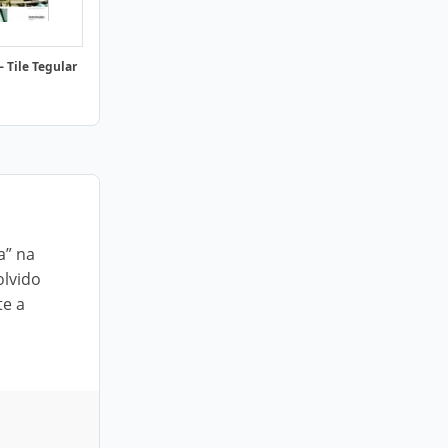
 Tile Tegular
a” na
olvido
te a