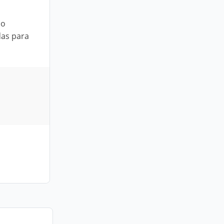
ão
das para