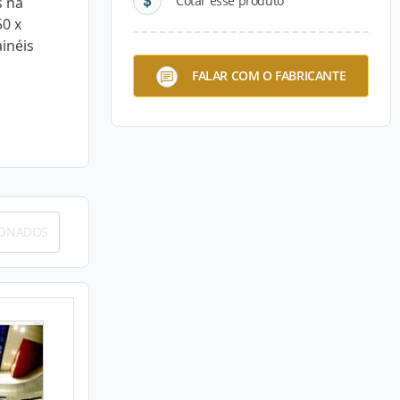
Cotar esse produto
s na
50 x
inéis
FALAR COM O FABRICANTE
IONADOS