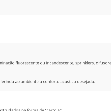
inação fluorescente ou incandescente, sprinklers, difusore
erindo ao ambiente o conforto acústico desejado.
extrudados na forma de “cartola”;