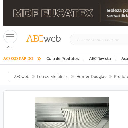
Busque
Menu
cimento,
»
tinta,
ACESSO RÁPIDO
Guia de Produtos
AEC Revista
Ac
etc
AECweb
Forros Metálicos
Hunter Douglas
Produt