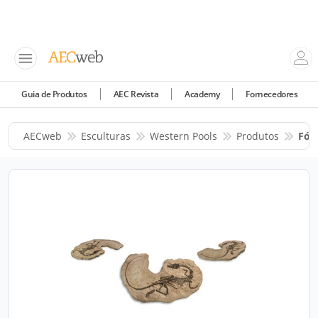
Guia de Produtos
AEC Revista
Academy
Fornecedores
AECweb
Esculturas
Western Pools
Produtos
Fóss