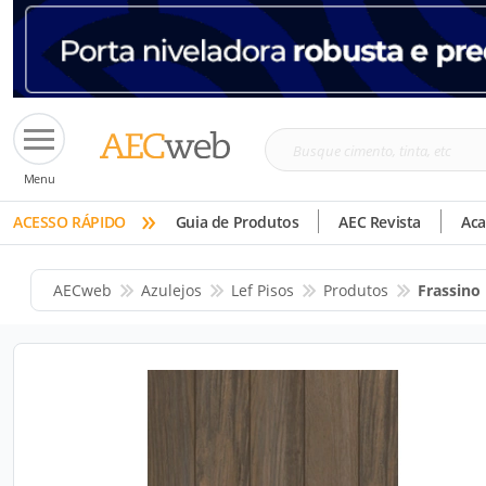
Busque
Menu
cimento,
»
tinta,
ACESSO RÁPIDO
Guia de Produtos
AEC Revista
Ac
etc
AECweb
Azulejos
Lef Pisos
Produtos
Frassino