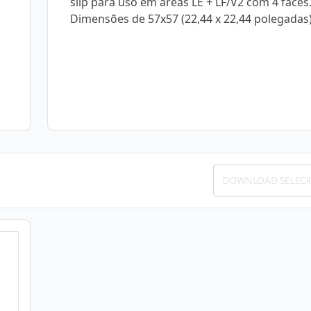
slip para uso em áreas LE + LF/V2 com 4 faces
Dimensões de 57x57 (22,44 x 22,44 polegadas)
DOWNLOAD SELEC