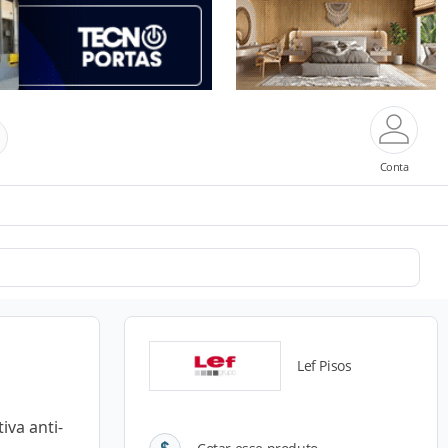
Conta
Lef Pisos
va anti-