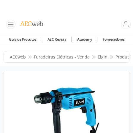
Guia de Produtos
AEC Revista
Academy
Fornecedores
AECweb
Furadeiras Elétricas - Venda
Elgin
Produto