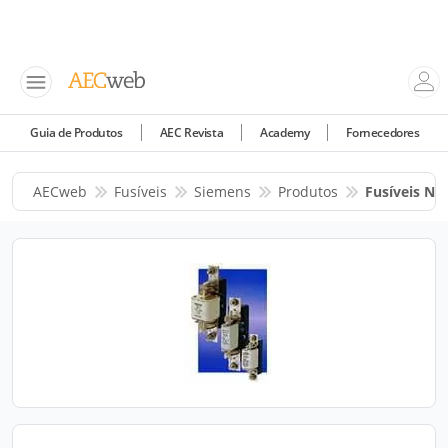
Guia de Produtos
AEC Revista
Academy
Fornecedores
AECweb
Fusíveis
Siemens
Produtos
Fusíveis NH