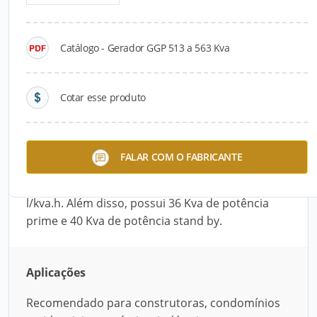
Detalhes do produto
Catálogo - Gerador GGP 513 a 563 Kva
Descrição do Produto
O Gerador GGP 513 a 563 Kva, da Geraforte, é
Cotar esse produto
fabricado com motor Perkins e alternador Weg.
Fornecido nas versões aberta ou cabinada, é
utilizado em construtoras, condomínios
FALAR COM O FABRICANTE
residenciais, comércios, indústrias, entre outros.
É movido a diesel, e o consumo estimado é de 0,2
l/kva.h. Além disso, possui 36 Kva de potência
prime e 40 Kva de potência stand by.
Aplicações
Recomendado para construtoras, condomínios