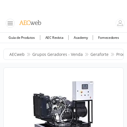
Guia de Produtos
AEC Revista
Academy
Fornecedores
AECweb
Grupos Geradores - Venda
Geraforte
Produ