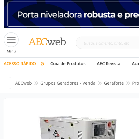
Busque
Menu
cimento,
»
tinta,
ACESSO RÁPIDO
Guia de Produtos
AEC Revista
Ac
etc
AECweb
Grupos Geradores - Venda
Geraforte
Pr