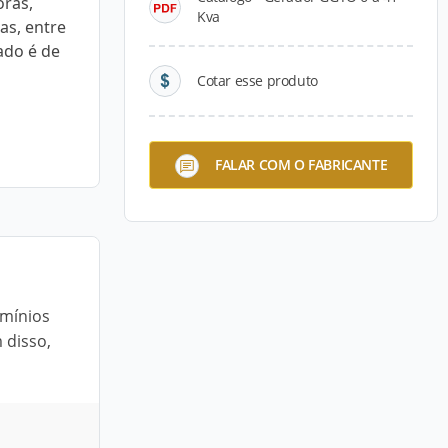
ras,
Kva
as, entre
ado é de
Cotar esse produto
FALAR COM O FABRICANTE
omínios
 disso,