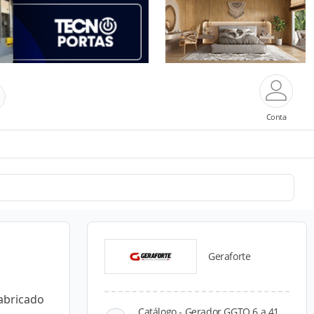
Conta
Geraforte
abricado
Catálogo - Gerador GGTO 6 a 41