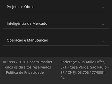
Projetos e Obras
Inteligência de Mercado
Operação e Manutenção
© 1999 - 2026 Construmarket
Endereço: Rua Atílio Piffer,
Todos os direitos reservados
571 - Casa Verde, São Paulo -
|
Política de Privacidade
SP / CNPJ: 03.706.177/0001-
04