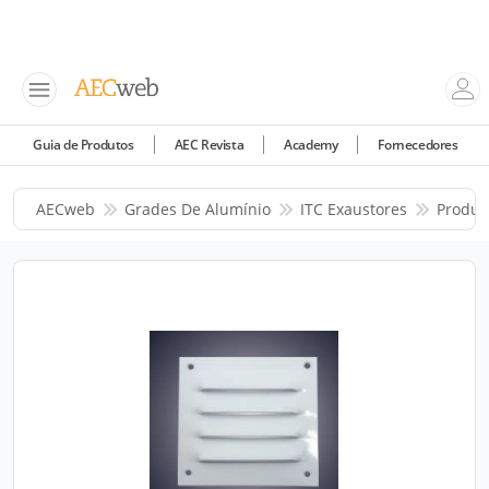
Guia de Produtos
AEC Revista
Academy
Fornecedores
AECweb
Grades De Alumínio
ITC Exaustores
Produt