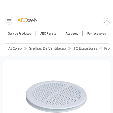
Guia de Produtos
AEC Revista
Academy
Fornecedores
AECweb
Grelhas De Ventilação
ITC Exaustores
Prod