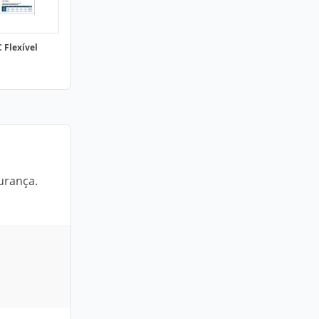
 Flexível
urança.