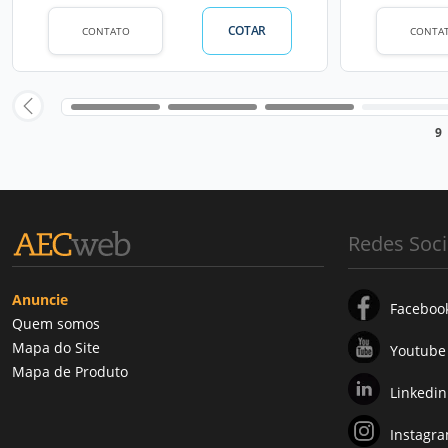
COTAR
CONTATO
CONTA
9
Redes Soci
Anuncie
Faceboo
Quem somos
Mapa do Site
Youtube
Mapa de Produto
Linkedin
Instagr