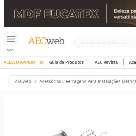
Busque
Menu
cimento,
»
tinta,
ACESSO RÁPIDO
Guia de Produtos
AEC Revista
Ac
etc
AECweb
Acessórios E Ferragens Para Instalações Elétric