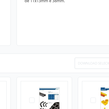
de 11x13mm e 38mm.
DOWNLOAD SELEC