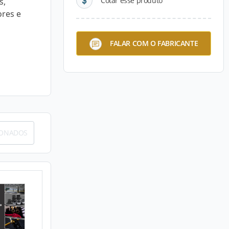
Cotar esse produto
s,
ores e
FALAR COM O FABRICANTE
IONADOS