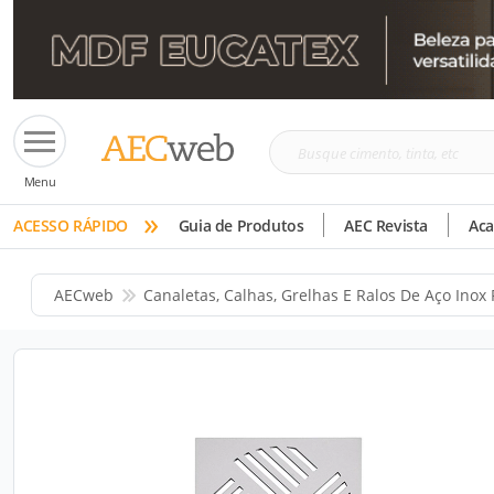
Busque
Menu
cimento,
»
tinta,
ACESSO RÁPIDO
Guia de Produtos
AEC Revista
Ac
etc
AECweb
Canaletas, Calhas, Grelhas E Ralos De Aço Inox 