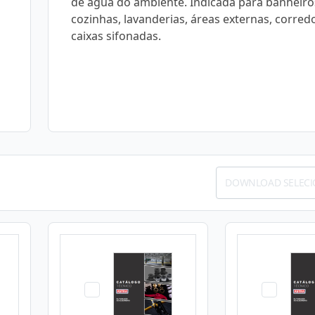
de água do ambiente. Indicada para banheiro
cozinhas, lavanderias, áreas externas, corred
caixas sifonadas.
DOWNLOAD SELEC